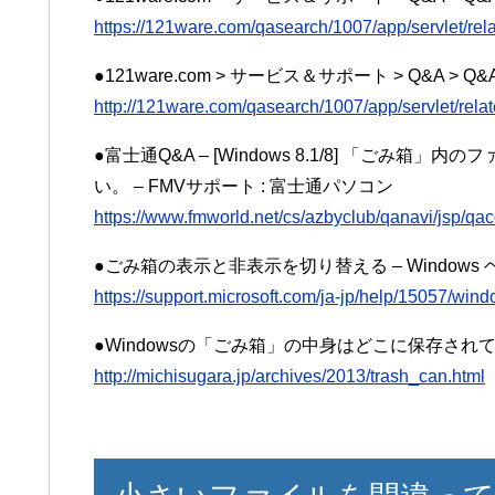
https://121ware.com/qasearch/1007/app/servlet/r
●121ware.com > サービス＆サポート > Q&A > Q&
http://121ware.com/qasearch/1007/app/servlet/re
●富士通Q&A – [Windows 8.1/8] 「ごみ
い。 – FMVサポート : 富士通パソコン
https://www.fmworld.net/cs/azbyclub/qanavi/jsp/q
●ごみ箱の表示と非表示を切り替える – Windows 
https://support.microsoft.com/ja-jp/help/15057/win
●Windowsの「ごみ箱」の中身はどこに保存されて
http://michisugara.jp/archives/2013/trash_can.html