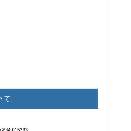
いて
A番号 015333