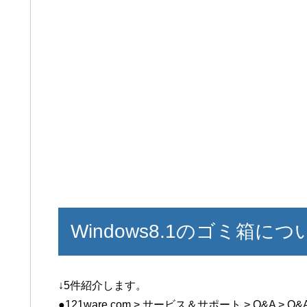
Windows8.1のゴミ箱につ
↓5件紹介します。
●121ware.com > サービス＆サポート > Q&A > Q&