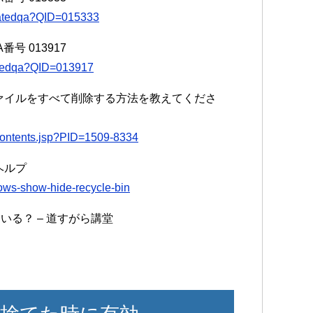
elatedqa?QID=015333
A番号 013917
latedqa?QID=013917
箱」内のファイルをすべて削除する方法を教えてくださ
acontents.jsp?PID=1509-8334
ヘルプ
dows-show-hide-recycle-bin
いる？ – 道すがら講堂