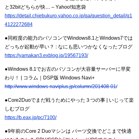
と32bitどちらが快… – Yahoo!知恵袋
https://detail.chiebukuro.yahoo.co.jp/qa/question_detail/q1
4122272684
●同程度の能力のパソコンでWindows8.1とWindows7では
どっちが起動が早い？ : なにも思いつかなくなったブログ
https://yamakan3.exblog.jp/19567193/
●Windows 8.1でお古のパソコンが大容量サーバーに早変
わり！ | コラム｜DSP版 Windows Navi+
http://www.windows-naviplus.jp/column/201408-01/
●Core2Duoでまだ戦うためにやった３つの事 | いじって楽
しむブログ
https://b.eax.jp/pc/7100/
●9年前のCore 2 Duoマシンは パーツ交換でどこまで快適