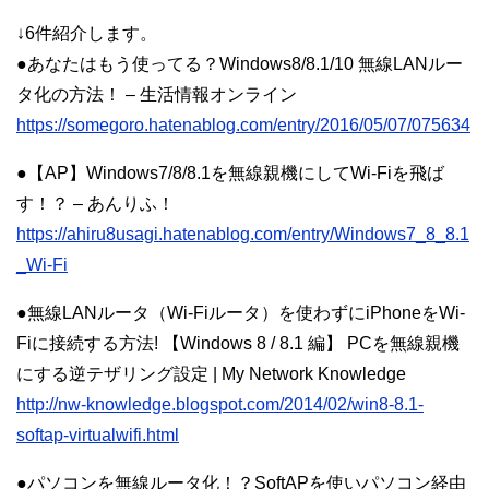
↓6件紹介します。
●あなたはもう使ってる？Windows8/8.1/10 無線LANルー
タ化の方法！ – 生活情報オンライン
https://somegoro.hatenablog.com/entry/2016/05/07/075634
●【AP】Windows7/8/8.1を無線親機にしてWi-Fiを飛ば
す！？ – あんりふ！
https://ahiru8usagi.hatenablog.com/entry/Windows7_8_8.1
_Wi-Fi
●無線LANルータ（Wi-Fiルータ）を使わずにiPhoneをWi-
Fiに接続する方法! 【Windows 8 / 8.1 編】 PCを無線親機
にする逆テザリング設定 | My Network Knowledge
http://nw-knowledge.blogspot.com/2014/02/win8-8.1-
softap-virtualwifi.html
●パソコンを無線ルータ化！？SoftAPを使いパソコン経由