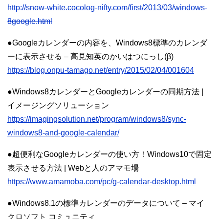
http://snow-white.cocolog-nifty.com/first/2013/03/windows-
8google.html
●Googleカレンダーの内容を、Windows8標準のカレンダ
ーに表示させる – 高見知英のかいはつにっし(β)
https://blog.onpu-tamago.net/entry/2015/02/04/001604
●Windows8カレンダーとGoogleカレンダーの同期方法 |
イメージングソリューション
https://imagingsolution.net/program/windows8/sync-
windows8-and-google-calendar/
●超便利なGoogleカレンダーの使い方！Windows10で固定
表示させる方法 | Webと人のアマモ場
https://www.amamoba.com/pc/g-calendar-desktop.html
●Windows8.1の標準カレンダーのデータについて – マイ
クロソフト コミュニティ