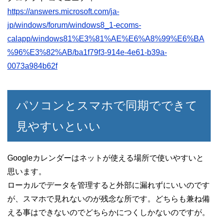
https://answers.microsoft.com/ja-
jp/windows/forum/windows8_1-ecoms-
calapp/windows81%E3%81%AE%E6%A8%99%E6%BA
%96%E3%82%AB/ba1f79f3-914e-4e61-b39a-
0073a984b62f
パソコンとスマホで同期でできて
見やすいといい
Googleカレンダーはネットが使える場所で使いやすいと
思います。
ローカルでデータを管理すると外部に漏れずにいいのです
が、スマホで見れないのが残念な所です。どちらも兼ね備
える事はできないのでどちらかにつくしかないのですが。