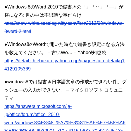
●Windows 8のWord 2010で縦書きの「」「‥」「―」が
横になる: 世の中は不思議な事だらけ
http://snow-white.cocolog-nifty.com/first/2013/08/windows-
8word-2.html
●Windows8のWordで開いた時点で縦書き設定になる方法
を教えてください。 – 古いWo… – Yahoo!知恵袋
https://detail.chiebukuro.yahoo.co.jp/qa/question_detail/q1
4129105369
●windows8では縦書き日本語文章の作成ができない件。ダ
ッシュ―の入力ができない。 – マイクロソフト コミュニ
ティ
https://answers.microsoft.com/ja-
jp/office/forum/office_2010-
word/windows8%E3%81%A7%E3%81%AF%E7%B8%A6
%E6%9B%B8/f6b32b01-e10a-4115-b837-70b917a6c18e